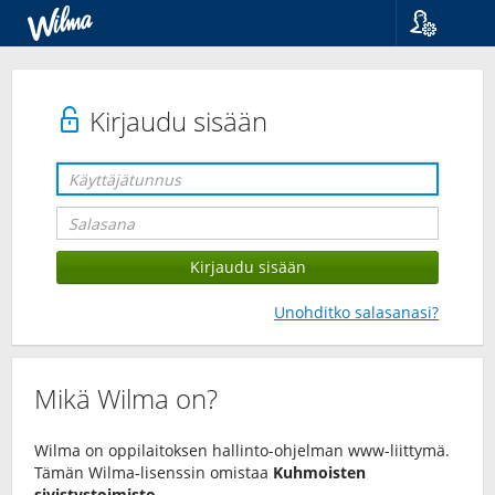
Kieli
Suomi
Svenska
Kirjaudu sisään
English
Unohditko salasanasi?
Mikä Wilma on?
Wilma on oppilaitoksen hallinto-ohjelman www-liittymä.
Tämän Wilma-lisenssin omistaa
Kuhmoisten
sivistystoimisto
.