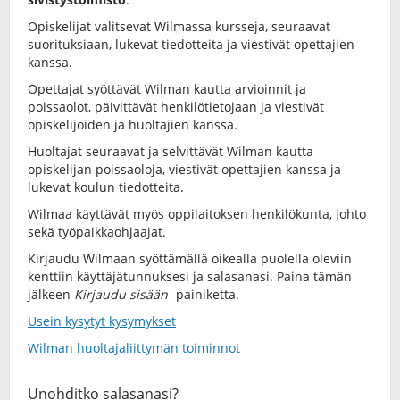
Opiskelijat valitsevat Wilmassa kursseja, seuraavat
suorituksiaan, lukevat tiedotteita ja viestivät opettajien
kanssa.
Opettajat syöttävät Wilman kautta arvioinnit ja
poissaolot, päivittävät henkilötietojaan ja viestivät
opiskelijoiden ja huoltajien kanssa.
Huoltajat seuraavat ja selvittävät Wilman kautta
opiskelijan poissaoloja, viestivät opettajien kanssa ja
lukevat koulun tiedotteita.
Wilmaa käyttävät myös oppilaitoksen henkilökunta, johto
sekä työpaikkaohjaajat.
Kirjaudu Wilmaan syöttämällä oikealla puolella oleviin
kenttiin käyttäjätunnuksesi ja salasanasi. Paina tämän
jälkeen
Kirjaudu sisään
-painiketta.
Usein kysytyt kysymykset
Wilman huoltajaliittymän toiminnot
Unohditko salasanasi?